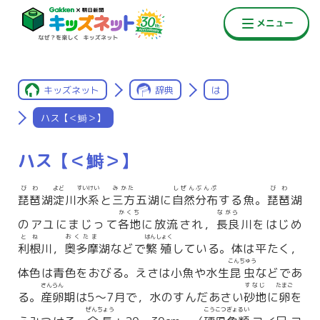
キッズネット
辞典
は
ハス【＜鰣＞】
ハス【＜鰣＞】
びわ
よど
すいけい
みかた
しぜんぶんぷ
びわ
琵琶
湖
淀
川
水系
と
三方
五湖に
自然分布
する魚。
琵琶
湖
かくち
ながら
のアユにまじって
各地
に放流され，
長良
川をはじめ
とね
おくたま
はんしょく
利根
川，
奥多摩
湖などで
繁殖
している。体は平たく，
こんちゅう
体色は青色をおびる。えさは小魚や水生
昆虫
などであ
さんらん
すなじ
たまご
る。
産卵
期は5〜7月で，水のすんだあさい
砂地
に
卵
を
ぜんちょう
こうこつぎょるい