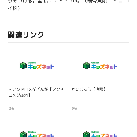
うみつける。
全長
：20〜30cm。（
硬骨魚類
コイ目 コ
イ科）
関連リンク
＊アンドロメダぎんが【アンド
かいじゅう【海獣】
ロメダ銀河】
辞典
辞典