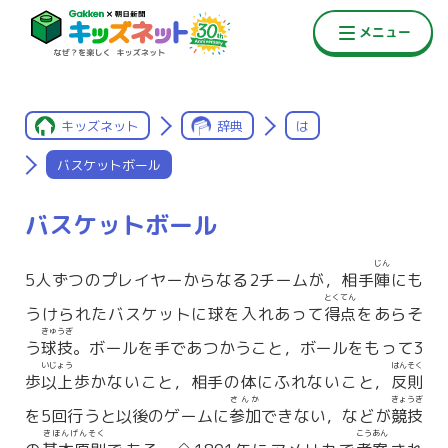
キッズネット
辞典
は
バスケットボール
バスケットボール
じん
5人ずつのプレイヤーからなる2チームが，相手
陣
にも
とくてん
うけられたバスケットに球を入れあって
得点
をあらそ
きゅうぎ
う
球技
。ボールを手であつかうこと，ボールをもって3
いじょう
はんそく
歩
以上
歩かないこと，相手の体にふれないこと，
反則
さんか
きょうぎ
を5回行うと以後のゲームに
参加
できない，などが
競技
きほんげんそく
こうあん