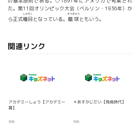
の
基本原則
である。◇1891年にアメリカで
考案
され
た。第11回オリンピック大会（ベルリン・1936年）か
しゅもく
ろうきゅう
ら正式
種目
となっている。
籠球
ともいう。
関連リンク
アカデミーしょう【アカデミー
＊あすかじだい【飛鳥時代】
賞】
辞典
辞典