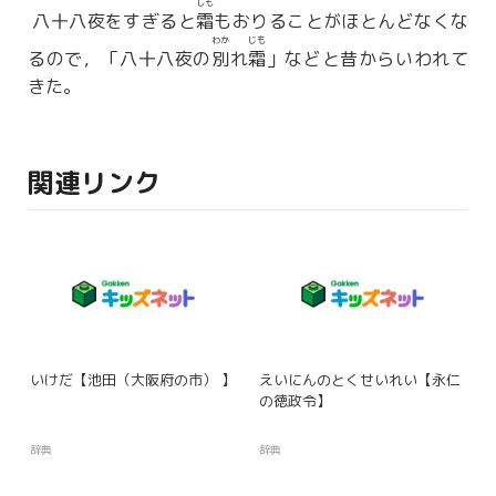
しも
八十八夜をすぎると
霜
もおりることがほとんどなくな
わか
じも
るので，「八十八夜の
別
れ
霜
」などと昔からいわれて
きた。
関連リンク
いけだ【池田（大阪府の市） 】
えいにんのとくせいれい【永仁
の徳政令】
辞典
辞典