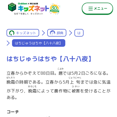
キッズネット
辞典
は
はちじゅうはちや【八十八夜】
はちじゅうはちや【八十八夜】
こよみ
立春からかぞえて88日目。
暦
では5月2日ごろになる。
ばんそう
じょうじゅん
晩霜
の時期である。立春から5月
上旬
までは急に気温
おそじも
ひがい
が下がり，
晩霜
によって農作物に
被害
を受けることが
ある。
コーチ