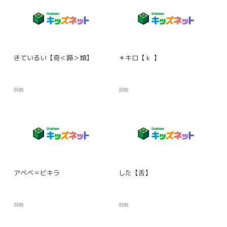
きているい【奇＜蹄＞類】
＊キロ【ｋ 】
辞典
辞典
アベベ＝ビキラ
した【舌】
辞典
辞典