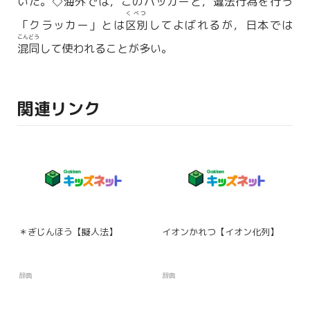
いた。◇海外では，このハッカーと，
違法行為
を行う
くべつ
「クラッカー」とは
区別
してよばれるが，日本では
こんどう
混同
して使われることが多い。
関連リンク
＊ぎじんほう【擬人法】
イオンかれつ【イオン化列】
辞典
辞典