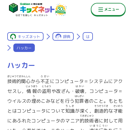
キッズネット
辞典
は
ハッカー
ハッカー
ぎじゅつてきかんしん
ふせい
技術的関心
から
不正
にコンピュータ＝システムにアク
じょうほう
とうよう
はかい
セスし，
情報
の
盗用
や改ざん・
破壊
，コンピュータ＝
う
はんざい
ウイルスの
埋
めこみなどを行う
犯罪
者のこと。もとも
ちしき
そうぞうてき
さいのう
とはコンピュータについて
知識
が深く，
創造的
な
才能
てきぎじゅつ
にあふれたコンピュータのマニア
的技術
者に対して用
いほうこうい