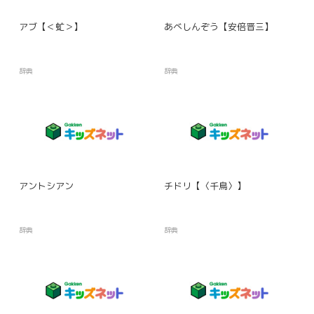
アブ【＜虻＞】
あべしんぞう【安倍晋三】
辞典
辞典
アントシアン
チドリ【〈千鳥〉】
辞典
辞典