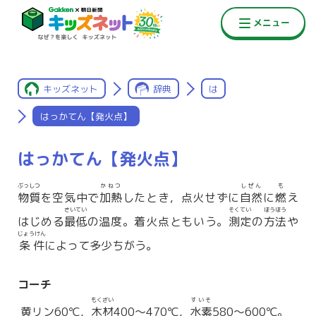
キッズネット
辞典
は
はっかてん【発火点】
はっかてん【発火点】
ぶっしつ
かねつ
しぜん
も
物質
を空気中で
加熱
したとき，点火せずに
自然
に
燃
え
さいてい
そくてい
ほうほう
はじめる
最低
の温度。着火点ともいう。
測定
の
方法
や
じょうけん
条件
によって多少ちがう。
コーチ
もくざい
すいそ
黄リン60℃，
木材
400〜470℃，
水素
580〜600℃。