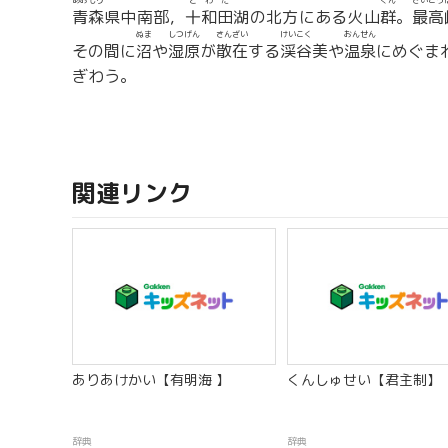
あおもり
とわだ
ぐん
さいこう
青森
県中南部，
十和田
湖の北方にある火山
群
。
最高
ぬま
しつげん
さんざい
けいこく
おんせん
その間に
沼
や
湿原
が
散在
する
渓谷
美や
温泉
にめぐま
ぎわう。
関連リンク
ありあけかい【有明海 】
くんしゅせい【君主制】
辞典
辞典