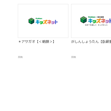
＊アサガオ【＜朝顔＞】
がしんしょうたん【臥薪
辞典
辞典