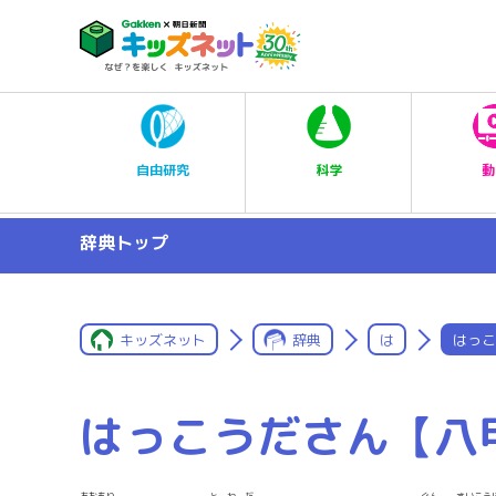
科学
自由研究
動
辞典トップ
キッズネット
辞典
は
はっこ
はっこうださん【八