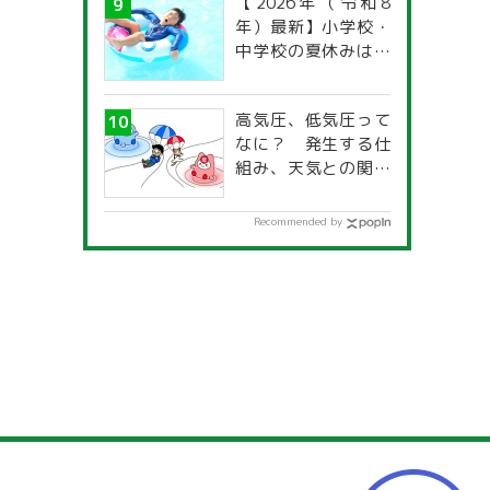
【2026年（令和8
年）最新】小学校・
中学校の夏休みはい
つからいつまで？ 都
道府県別「夏季休暇
高気圧、低気圧って
一覧」
なに？ 発生する仕
組み、天気との関係
は？
Recommended by