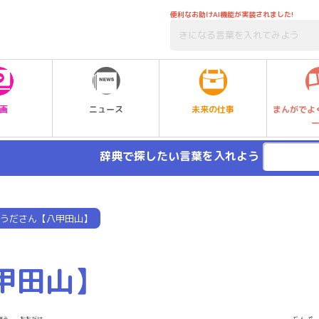
便利なお助けAI機能が実装されました!
未来の仕事
画
ニュース
まんがでよ
辞典で探したい言葉を入れよう
うださん【八甲田山】
甲田山】