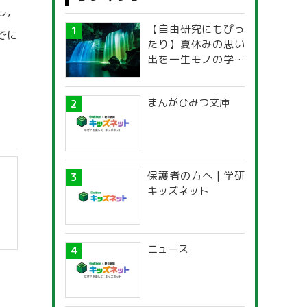
し，
【自由研究にもぴっ
でに
たり】夏休みの思い
出を一生モノの学び
に！「光の不思議」
探究ガイド
まんがひみつ文庫
保護者の方へ | 学研
キッズネット
ニュース