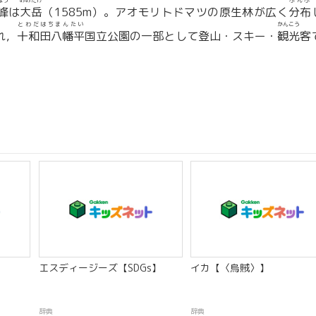
ほう
おおだけ
ぶんぷ
峰
は
大岳
（1585m）。アオモリトドマツの原生林が広く
分布
とわだはちまんたい
かんこう
れ，
十和田八幡平
国立公園の一部として登山・スキー・
観光
客
エスディージーズ【SDGs】
イカ【〈烏賊〉】
辞典
辞典