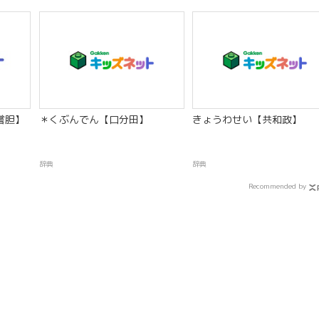
嘗胆】
＊くぶんでん【口分田】
きょうわせい【共和政】
辞典
辞典
Recommended by