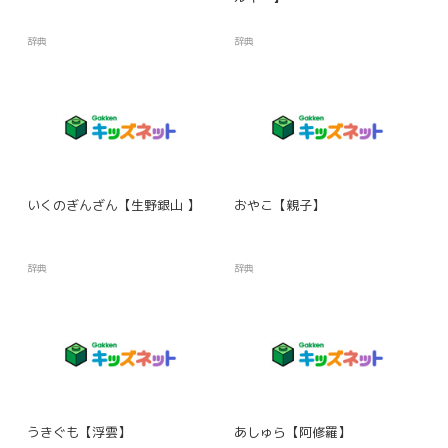
辞典
辞典
いくのぎんざん【生野銀山 】
おやこ【親子】
辞典
辞典
うきぐも【浮雲】
あしゅら【阿修羅】