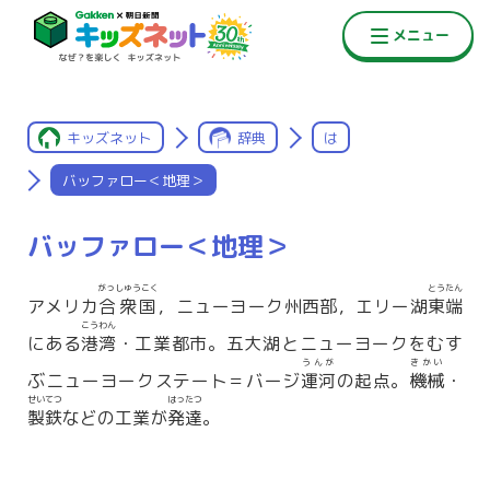
キッズネット
辞典
は
バッファロー＜地理＞
バッファロー＜地理＞
がっしゅうこく
とうたん
アメリカ
合衆国
，ニューヨーク州西部，エリー湖
東端
こうわん
にある
港湾
・工業都市。五大湖とニューヨークをむす
うんが
きかい
ぶニューヨークステート＝バージ
運河
の起点。
機械
・
せいてつ
はったつ
製鉄
などの工業が
発達
。