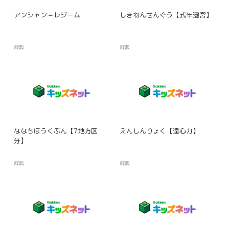
アンシャン＝レジーム
しきねんせんぐう【式年遷宮】
辞典
辞典
ななちほうくぶん【7地方区
えんしんりょく【遠心力】
分】
辞典
辞典