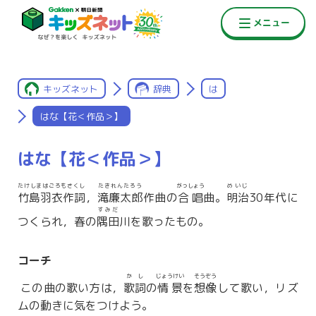
キッズネット
辞典
は
はな【花＜作品＞】
はな【花＜作品＞】
たけしまはごろもさくし
たきれんたろう
がっしょう
めいじ
竹島羽衣作詞
，
滝廉太郎
作曲の
合唱
曲。
明治
30年代に
すみだ
つくられ，春の
隅田
川を歌ったもの。
コーチ
かし
じょうけい
そうぞう
この曲の歌い方は，
歌詞
の
情景
を
想像
して歌い，リズ
ムの動きに気をつけよう。