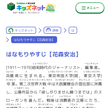
キッズネット
辞典
は
はなもりやすじ【花森安治】
はなもりやすじ【花森安治】
しょうわじだい
へんしゅうしゃ
(1911〜1978)
昭和時代
のジャーナリスト，
編集者
。
ひょうご
う
とうきょうていこくだいがく
げん
とうきょうだいがく
兵庫
県に
生
まれる。
東京帝国大学
(
現
，
東京大学
)
そつぎょう
だいにじせかいたいせん
ちゅう
たいせいよくさんかい
せんでんぶ
しょぞく
卒業
。
第二次世界大戦
中
は
大政翼賛会
の
宣伝部
に
所属
こうぼさくひん
ほ
か
し，
公募作品
から「
欲
しがりません
勝
つまでは」のス
えら
せんご
しょうひしゃ
たちば
ローガンを
選
んだ。
戦後
は
消費者
の
立場
にたち，
おおはししずこ
せいかつざっし
くら
てちょう
そうかん