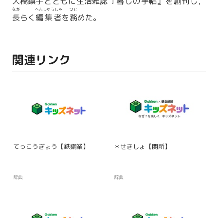
大橋鎮子
とともに
生活雑誌
『
暮
しの
手帖
』を
創刊
し，
なが
へんしゅうしゃ
つと
長
らく
編集者
を
務
めた。
関連リンク
てっこうぎょう【鉄鋼業】
＊せきしょ【関所】
辞典
辞典