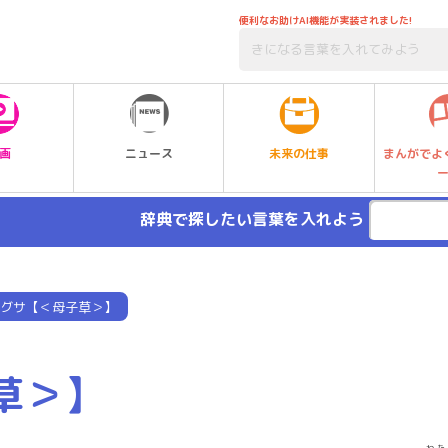
便利なお助けAI機能が実装されました!
未来の仕事
画
ニュース
まんがでよ
辞典で探したい言葉を入れよう
グサ【＜母子草＞】
草＞】