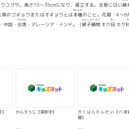
わた
ウコグサ。高さ15〜35cmになり，直立する。全草に白い
綿
ほんしゅ
七草のゴギョウまたはオギョウとは
本種
のこと。花期：4〜6
たいわん
ひししょくぶつ
もく
か
・中国・
台湾
・マレーシア・インド。（
被子植物
キク
目
キク
臣】
かんすうじ【漢数字】
ろくはらたんだい【六波
題】