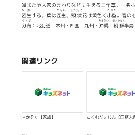
道ばたや人家のまわりなどに生える二年草。一名ホ
みっせい
ごせい
とうじょう
こがた
密生
する。葉は
互生
。
頭状
花は黄色く
小型
。春の
ぶんぷ
おきなわ
ちょうせん
分布
：北海道・本州・四国・九州・
沖縄
・
朝鮮
半島
関連リンク
＊かぞく【家族】
こくむだいじん【国務大