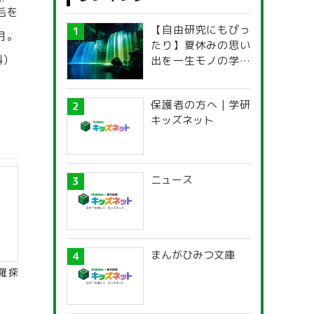
げ
毛
を
【自由研究にもぴっ
月。
たり】夏休みの思い
科
）
出を一生モノの学び
に！「光の不思議」
探究ガイド
保護者の方へ | 学研
キッズネット
ニュース
まんがひみつ文庫
羅探