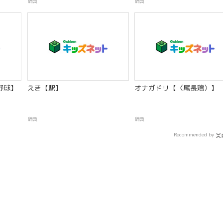
辞典
辞典
野球】
えき【駅】
オナガドリ【〈尾長鶏〉】
辞典
辞典
Recommended by