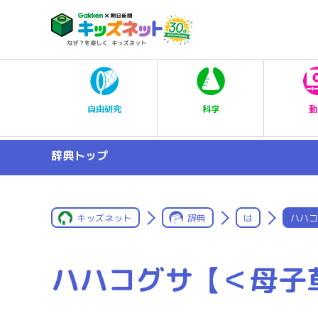
科学
自由研究
動
辞典トップ
キッズネット
辞典
は
ハハコ
ハハコグサ【＜母子