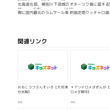
ほっかいどう
とんべつ
いき
北海道
北部，
頓別
川下流
域
のオホーツク海に面する
がわ
さいほく
じょうやく
側
に国内
最北
のラムサール
条約
指定地クッチャロ湖が
関連リンク
おおこうづぶんすいろ【大河津
＊アンドロメダぎんが【
分水路】
ロメダ銀河】
辞典
辞典