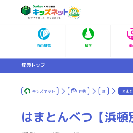
科学
自由研究
動
辞典トップ
キッズネット
辞典
は
はまと
はまとんべつ【浜頓