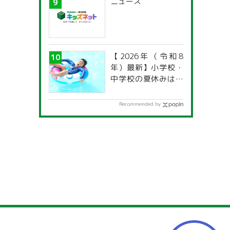
ニュース
【2026年（令和8
年）最新】小学校・
中学校の夏休みはい
つからいつまで？ 都
道府県別「夏季休暇
Recommended by
一覧」