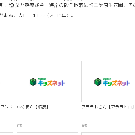
ぎょぎょう
らくのう
さきゅうちたい
町。
漁業
と
酪農
が主。海岸の
砂丘地帯
にベニヤ原生花園，そ
ある。人口：4100（2013年）。
アンド
かくまく【核膜】
アララトさん【アララト山
辞典
辞典