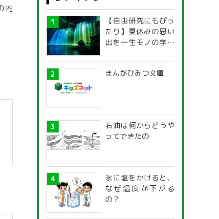
の内
【自由研究にもぴっ
たり】夏休みの思い
出を一生モノの学び
に！「光の不思議」
探究ガイド
まんがひみつ文庫
石油は何からどうや
ってできたの
】
氷に塩をかけると、
なぜ温度が下がる
の？