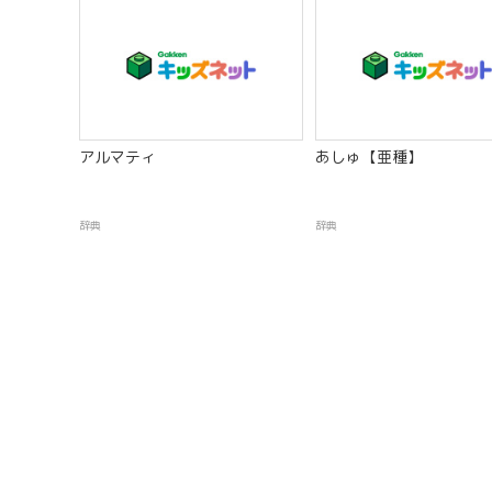
アルマティ
あしゅ【亜種】
辞典
辞典