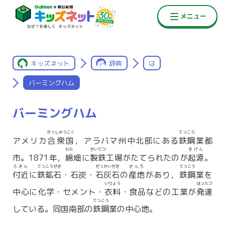
キッズネット
辞典
は
バーミングハム
バーミングハム
がっしゅうこく
てっこう
アメリカ
合衆国
，アラバマ州中北部にある
鉄鋼
業都
わた
せいてつ
きげん
市。1871年，
綿
畑に
製鉄
工場がたてられたのが
起源
。
ふきん
てっこうせき
せっかいせき
さんち
てっこう
付近
に
鉄鉱石
・石炭・
石灰石
の
産地
があり，
鉄鋼
業を
いりょう
はったつ
中心に化学・セメント・
衣料
・食品などの工業が
発達
てっこう
している。同国南部の
鉄鋼
業の中心地。