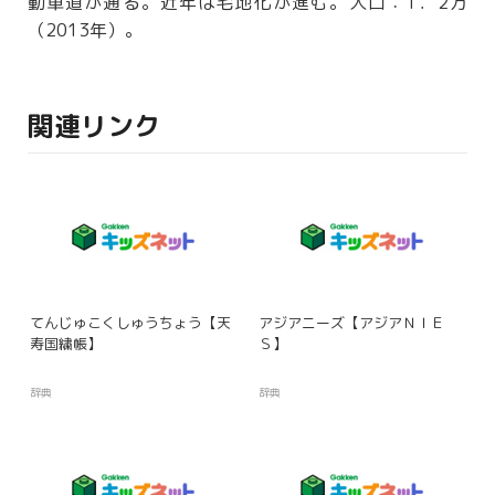
動車道が通る。近年は
宅地
化が進む。人口：1．2万
（2013年）。
関連リンク
てんじゅこくしゅうちょう【天
アジアニーズ【アジアＮＩＥ
寿国繍帳】
Ｓ】
辞典
辞典