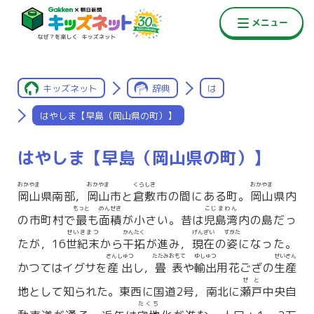
キッズネット
辞典
は
はやしま【早島（岡山県の町）】
はやしま【早島（岡山県の町）】
おかやま
おかやま
くらしき
おかやま
岡山
県南部，
岡山
市と
倉敷
市の間にある町。
岡山
県内
もっと
めんせき
こじまわん
の市町村で
最
も
面積
が小さい。昔は
児島湾
内の島だっ
せいきまつ
かんたく
げんざい
すがた
たが，16
世紀末
から
干拓
が進み，
現在
の
姿
になった。
さんしゅつ
たたみおもて
ゆしゅつ
せいさん
かつてはイグサを
産出
し，
畳表
や
輸出
用花ござの
生産
せと
地として知られた。東西に国道2号，南北に
瀬戸
中央自
たくち