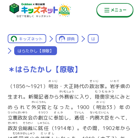
キッズネット
辞典
は
はらたかし【原敬】
＊はらたかし【原敬】
めいじ
せいじ
いわて
（1856〜1921）
明治
・大正時代の
政治
家。
岩手
県の
がいむしょう
むつむねみつ
生まれ。新聞記者から
外務省
に入り，
陸奥宗光
にみと
がいこうかん
めいじ
められて
外交官
となった。1900（
明治
33）年の
りっけんせいゆう
そうりつ
さんか
ていしん
ないむだいじん
立憲政友
会の
創立
に
参加
し，
逓信
・
内務大臣
をへて，
せいゆう
そうさい
しゅうにん
政友
会
総裁
に
就任
（1914年）。その間，1902年から
もりおかせんしゅつ
だいぎし