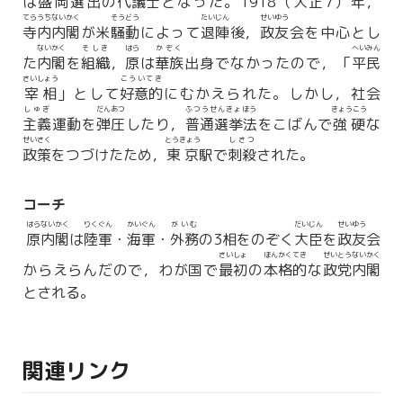
は
盛岡選出
の
代議士
となった。1918（大正7）年，
てらうちないかく
そうどう
たいじん
せいゆう
寺内内閣
が米
騒動
によって
退陣
後，
政友
会を中心とし
ないかく
そしき
はら
かぞく
へいみん
た
内閣
を
組織
，
原
は
華族
出身でなかったので，「
平民
さいしょう
こういてき
宰相
」として
好意的
にむかえられた。しかし，社会
しゅぎ
だんあつ
ふつうせんきょほう
きょうこう
主義
運動を
弾圧
したり，
普通選挙法
をこばんで
強硬
な
せいさく
とうきょう
しさつ
政策
をつづけたため，
東京
駅で
刺殺
された。
コーチ
はらないかく
りくぐん
かいぐん
がいむ
だいじん
せいゆう
原内閣
は
陸軍
・
海軍
・
外務
の3相をのぞく
大臣
を
政友
会
さいしょ
ほんかくてき
せいとうないかく
からえらんだので，わが国で
最初
の
本格的
な
政党内閣
とされる。
関連リンク