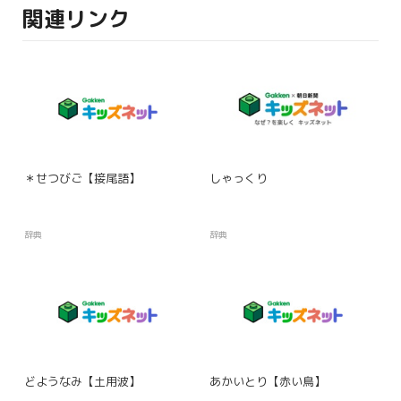
関連リンク
＊せつびご【接尾語】
しゃっくり
辞典
辞典
どようなみ【土用波】
あかいとり【赤い鳥】