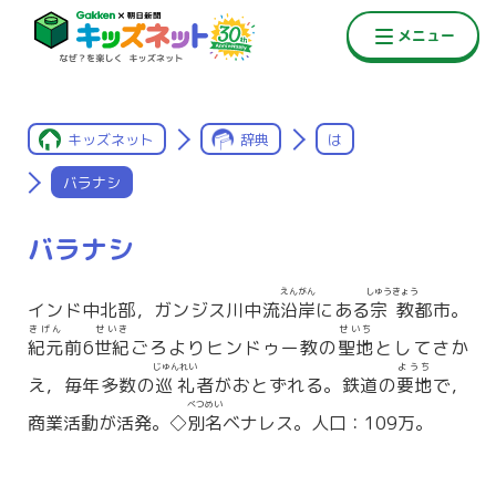
キッズネット
辞典
は
バラナシ
バラナシ
えんがん
しゅうきょう
インド中北部，ガンジス川中流
沿岸
にある
宗教
都市。
きげん
せいき
せいち
紀元
前6
世紀
ごろよりヒンドゥー教の
聖地
としてさか
じゅんれい
ようち
え，毎年多数の
巡礼
者がおとずれる。鉄道の
要地
で，
べつめい
商業活動が活発。◇
別名
ベナレス。人口：109万。