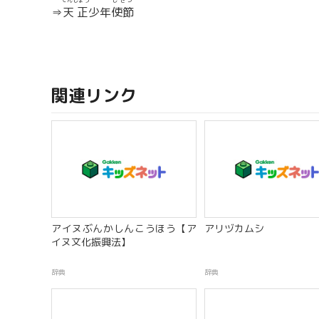
てんしょう
しせつ
⇒
天正
少年
使節
関連リンク
アイヌぶんかしんこうほう【ア
アリヅカムシ
イヌ文化振興法】
辞典
辞典