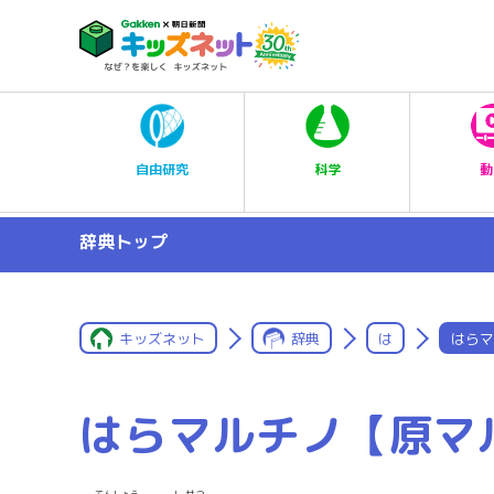
科学
自由研究
動
辞典トップ
キッズネット
辞典
は
はらマ
はらマルチノ【原マ