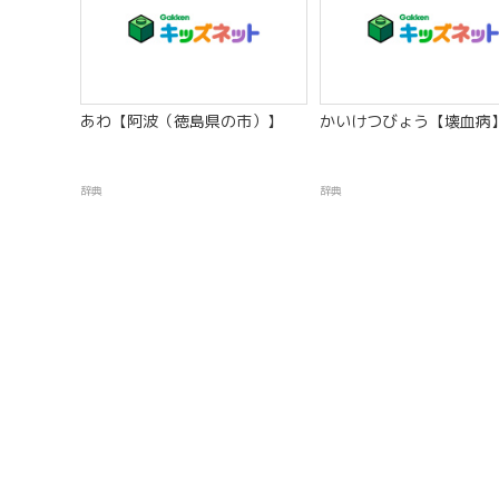
あわ【阿波（徳島県の市）】
かいけつびょう【壊血病
辞典
辞典