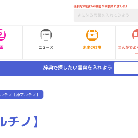
便利なお助けAI機能が実装されました!
未来の仕事
画
ニュース
まんがでよ
辞典で探したい言葉を入れよう
ルチノ【原マルチノ】
ルチノ】