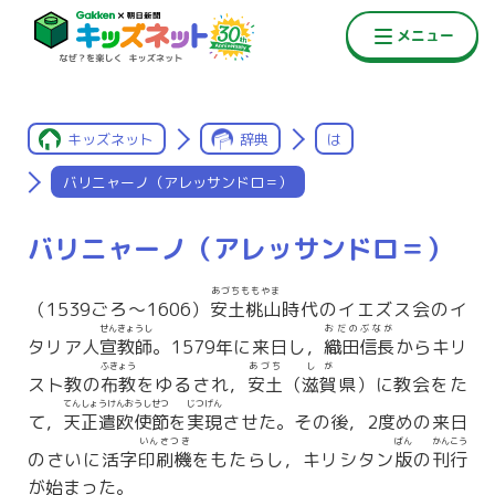
キッズネット
辞典
は
バリニャーノ（アレッサンドロ＝）
バリニャーノ（アレッサンドロ＝）
あづちももやま
（1539ごろ〜1606）
安土桃山
時代のイエズス会のイ
せんきょうし
おだのぶなが
タリア人
宣教師
。1579年に来日し，
織田信長
からキリ
ふきょう
あづち
しが
スト教の
布教
をゆるされ，
安土
（
滋賀
県）に教会をた
てんしょうけんおうしせつ
じつげん
て，
天正遣欧使節
を
実現
させた。その後，2度めの来日
いんさつき
ばん
かんこう
のさいに活字
印刷機
をもたらし，キリシタン
版
の
刊行
が始まった。