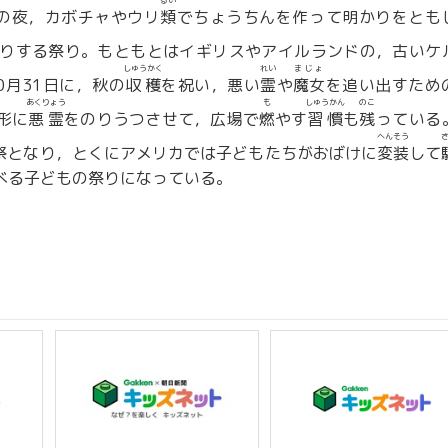
るい
日の夜，カボチャやウリ
類
でちょうちんを作って明かりをとも
りする祭り。もともとはイギリスやアイルランドの，古いケ
しゅうかく
れい
まじょ
0月31日に，秋の
収穫
を祝い，悪い
霊
や
魔女
を追い出すため
あくりょう
も
しゅうかん
のこ
形に
悪霊
をのりうつさせて，広場で
燃
やす
習慣
も
残
っている
へんそう
祭となり，とくにアメリカでは子どもたちがおばけに
変装
して
べる子どもの祭りになっている。