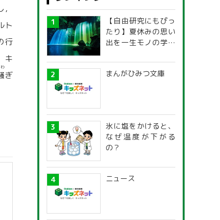
し，
【自由研究にもぴっ
ルト
たり】夏休みの思い
の行
出を一生モノの学び
に！「光の不思議」
。キ
探究ガイド
さわ
まんがひみつ文庫
騒
ぎ
氷に塩をかけると、
なぜ温度が下がる
の？
ニュース