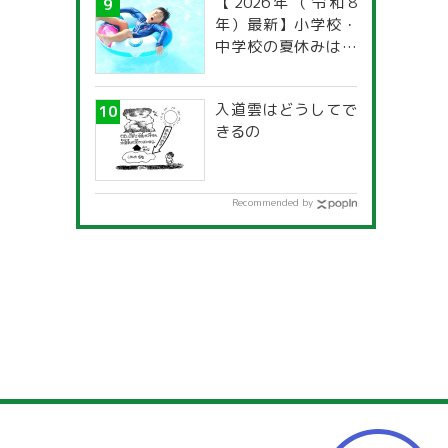
【2026年（令和8
年）最新】小学校・
中学校の夏休みはい
つからいつまで？ 都
道府県別「夏季休暇
入道雲はどうしてで
一覧」
きるの
Recommended by