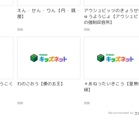
】
えん・せん・りん【円・銭・
アウシュビッツのきょうせ
厘】
ゅうようじょ【アウシュビ
の強制収容所】
辞典
辞典
うこく
わのごおう【倭の五王】
＊あねったいきこう【亜熱
候】
辞典
辞典
Recommended by