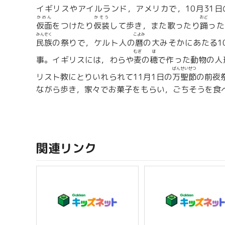
イギリスやアイルランド，アメリカで，10月31
かめん
かそう
おど
仮面
をつけたり
仮装
して歩き，また歌ったり
踊
った
みんぞく
こよみ
民族
の祭りで，ケルト人の
暦
の大みそかにあたる1
むぎ
ほ
事。イギリスには，わらや
麦
の
穂
で作った動物の人
ばんせいせつ
リスト教にとりいれられて11月1日の
万聖節
の前夜
ながら歩き，家々でお菓子をもらい，ごちそうを食
関連リンク