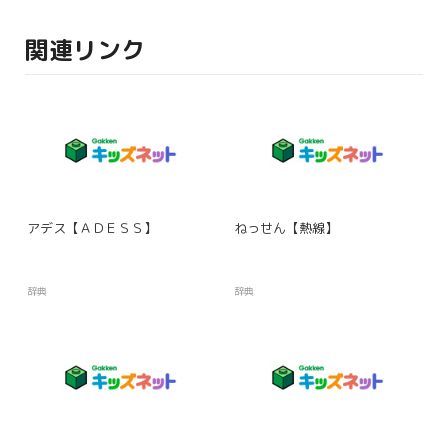
関連リンク
アデス【ＡＤＥＳＳ】
ねっせん【熱線】
辞典
辞典