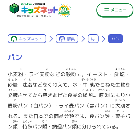
キッズネット
辞典
は
パン
パン
こ
こ
こくふん
しょくえん
小麦
粉
・ライ麦
粉
などの
穀粉
に，イースト・
食塩
・
さとう
ゆし
ぎゅうにゅう
砂糖
・
油脂
などをくわえて，水・
牛乳
でこねた生地を
はっこう
や
そうしょう
げんりょう
発酵
させてから
焼
きあげた食品の
総称
。
原料
により小
こ
たいべつ
麦
粉
パン（白パン）・ライ麦パン（黒パン）に
大別
さ
ぶんるい
るい
かし
れる。また日本での商品
分類
では，食パン
類
・
菓子
パ
るい
とくしゅ
るい
るい
ン
類
・
特殊
パン
類
・調理パン
類
に分けられている。