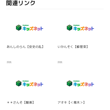
関連リンク
あんしのらん【安史の乱】
いかんそく【維管束】
辞典
辞典
＊＊さんそ【酸素】
アオキ【＜青木＞】