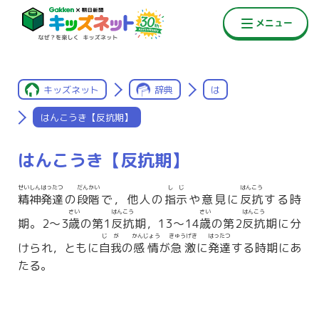
キッズネット
辞典
は
はんこうき【反抗期】
はんこうき【反抗期】
せいしんはったつ
だんかい
しじ
はんこう
精神発達
の
段階
で，他人の
指示
や意見に
反抗
する時
さい
はんこう
さい
はんこう
期。2〜3
歳
の第1
反抗
期，13〜14
歳
の第2
反抗
期に分
じが
かんじょう
きゅうげき
はったつ
けられ，ともに
自我
の
感情
が
急激
に
発達
する時期にあ
たる。