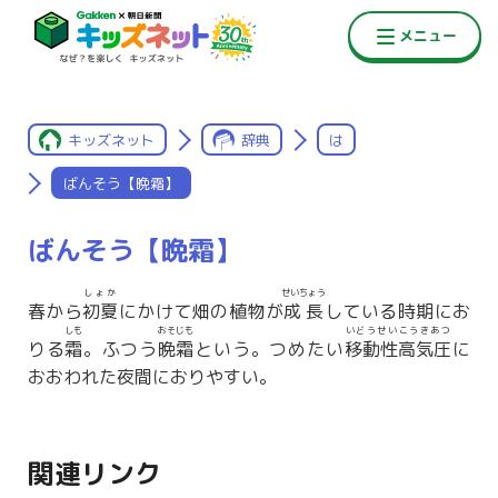
キッズネット
辞典
は
ばんそう【晩霜】
ばんそう【晩霜】
しょか
せいちょう
春から
初夏
にかけて畑の植物が
成長
している時期にお
しも
おそじも
いどうせいこうきあつ
りる
霜
。ふつう
晩霜
という。つめたい
移動性高気圧
に
おおわれた夜間におりやすい。
関連リンク