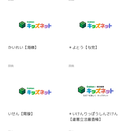
かいれい【海嶺】
＊よとう【与党】
辞典
辞典
いせん【胃腺】
＊いけんりっぽうしんさけん
【違憲立法審査権】