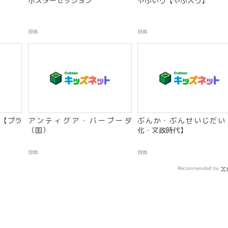
】
ポスターセッション
やぶいり【やぶ入り】
辞典
辞典
【プラ
アンティグア・バーブーダ
ぶんか・ぶんせいじだい
（国）
化・文政時代】
辞典
辞典
Recommended by