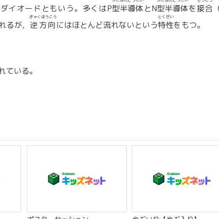
がたはんどうたい
がたはんどうたい
せつごう
ダイオードともいう。多くはP
型半導体
とN
型半導体
を
接合
（
ぎゃくほうこう
とくせい
れるが，
逆方向
にはほとんど流れないという
特性
をもつ。
れている。