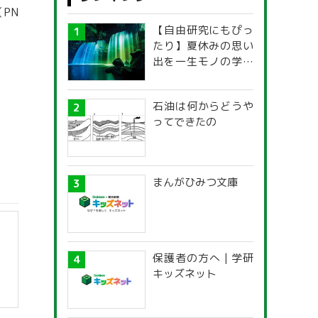
PN
【自由研究にもぴっ
たり】夏休みの思い
出を一生モノの学び
に！「光の不思議」
探究ガイド
石油は何からどうや
ってできたの
まんがひみつ文庫
保護者の方へ | 学研
キッズネット