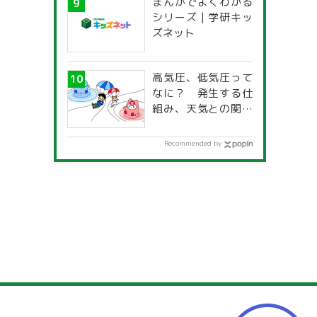
まんがでよくわかる
一覧」
シリーズ | 学研キッ
ズネット
高気圧、低気圧って
なに？ 発生する仕
組み、天気との関係
は？
Recommended by