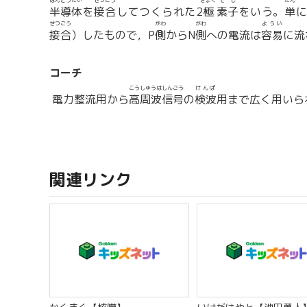
はんどうたい
せつごう
きょく
そし
たん
半導体
を
接合
してつくられた2
極
素子
をいう。
単
に
せつごう
がわ
がわ
ようい
接合
）したもので，P
側
からN
側
への電流は
容易
に流
コーチ
こうしゅうは
しんごう
けんぱ
電力整流用から
高周波
信号
の
検波
用まで広く用いら
関連リンク