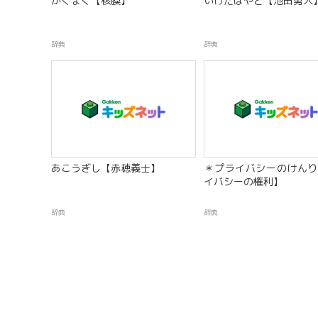
かくまく【核膜】
いけだはやと【池田勇人
辞典
辞典
あこうぎし【赤穂義士】
＊プライバシーのけんり
イバシーの権利】
辞典
辞典