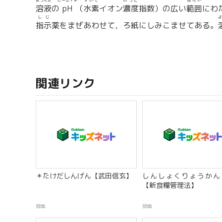
ようえき
ピーエイチ
すいそ
のうど
はんい
溶液
の
pH
（
水素
イオン
濃度
指数）の広い
範囲
にわ
しじ
よ
指示
薬をまぜあわせて，ろ紙にしみこませてある。
関連リンク
＊たけだしんげん【武田信玄】
しんしょくりょうかん
【新食糧管理法】
辞典
辞典