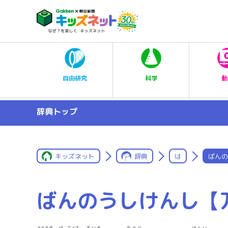
科学
自由研究
動
辞典トップ
キッズネット
辞典
は
ばんの
ばんのうしけんし【