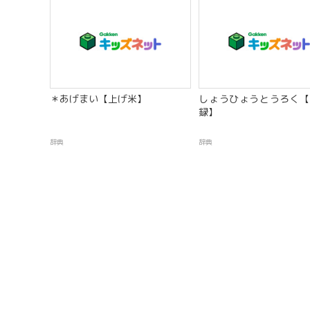
＊あげまい【上げ米】
しょうひょうとうろく【
録】
辞典
辞典