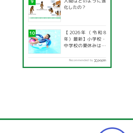
人間はどのように進
化したの？
【2026年（令和8
年）最新】小学校・
中学校の夏休みはい
つからいつまで？ 都
道府県別「夏季休暇
Recommended by
一覧」