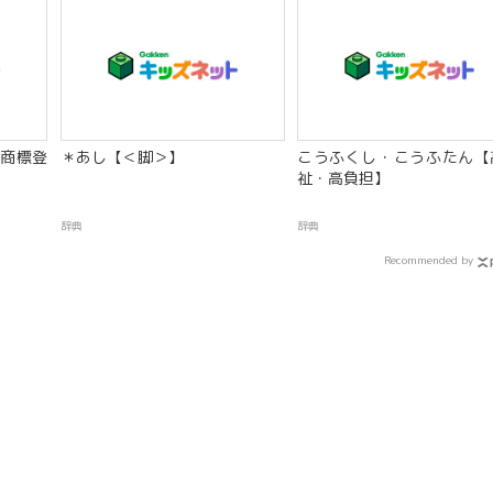
商標登
＊あし【＜脚＞】
こうふくし・こうふたん【
祉・高負担】
辞典
辞典
Recommended by