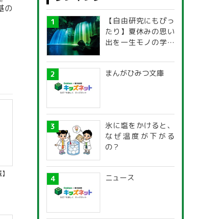
き
基
の
【自由研究にもぴっ
たり】夏休みの思い
出を一生モノの学び
に！「光の不思議」
探究ガイド
まんがひみつ文庫
氷に塩をかけると、
なぜ温度が下がる
の？
域】
ニュース