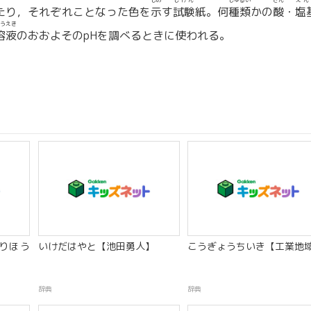
しめ
しけん
しゅるい
さん
えん
たり，それぞれことなった色を
示
す
試験
紙。何
種類
かの
酸
・
塩
うえき
溶液
のおおよそのpHを調べるときに使われる。
りほう
いけだはやと【池田勇人】
こうぎょうちいき【工業地
辞典
辞典