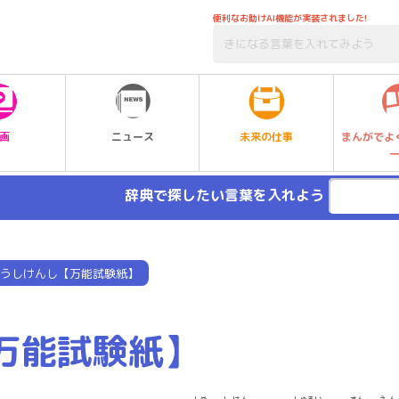
便利なお助けAI機能が実装されました!
未来の仕事
画
ニュース
まんがでよ
辞典で探したい言葉を入れよう
うしけんし【万能試験紙】
万能試験紙】