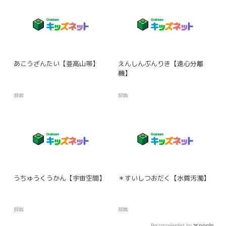
あこうざんたい【亜高山帯】
えんしんぶんりき【遠心分離
機】
辞典
辞典
うちゅうくうかん【宇宙空間】
＊すいしつおだく【水質汚濁】
辞典
辞典
Recommended by