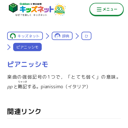
キッズネット
辞典
ひ
ピアニッシモ
ピアニッシモ
楽曲の強弱記号の1つで，「とても弱く」の意味。
りゃっき
pp
と
略記
する。pianissimo（イタリア）
関連リンク