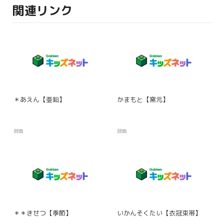
関連リンク
＊あえん【亜鉛】
かまもと【窯元】
辞典
辞典
＊＊きせつ【季節】
いかんそくたい【衣冠束帯】