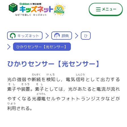
キッズネット
辞典
ひ
ひかりセンサー【光センサー】
ひかりセンサー【光センサー】
だんぞく
けんち
しんごう
光の強弱や
断続
を
検知
し，電気
信号
として出力する
そし
そうち
そし
素子
や
装置
。
素子
としては，光があたると電流が流れ
どうでん
やすくなる光
導電
セルやフォトトランジスタなどが
りよう
利用
される。