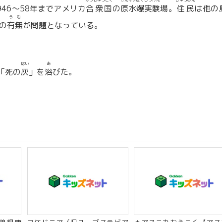
がっしゅうこく
げんすいばくじっけん
じゅうみん
946〜58年までアメリカ
合衆国
の
原水爆実験
場。
住民
は他の
うむ
の
有無
が問題となっている。
はい
あ
「死の
灰
」を
浴
びた。