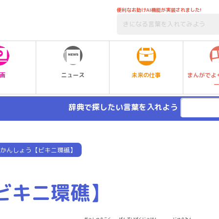
便利なお助けAI機能が実装されました!
未来の仕事
画
ニュース
まんがでよ
辞典で探したい言葉を入れよう
かんしょう【ビキニ環礁】
ビキニ環礁】