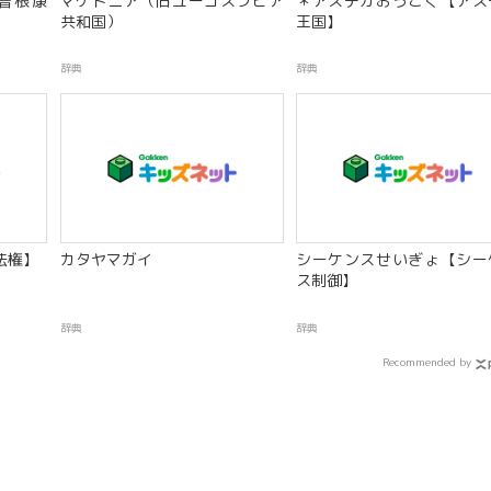
曽根康
マケドニア（旧ユーゴスラビア
＊アステカおうこく【アス
共和国）
王国】
辞典
辞典
法権】
カタヤマガイ
シーケンスせいぎょ【シー
ス制御】
辞典
辞典
Recommended by