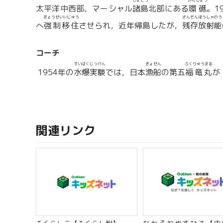
しょとう
かんしょう
太平洋中西部，マーシャル
諸島
北部にある
環礁
。1
きょうせいいじゅう
ざんぞんほうしゃのう
へ
強制移住
させられ，近年帰島したが，
残存放射能
コーチ
すいばくじっけん
ぎょせん
ふくりゅうまる
1954年の
水爆実験
では，日本
漁船
の第五
福竜丸
が
関連リンク