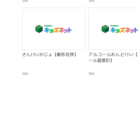
辞典
辞典
さんけいかじょ【散形花序】
アルコールおんどけい【
ール温度計】
辞典
辞典