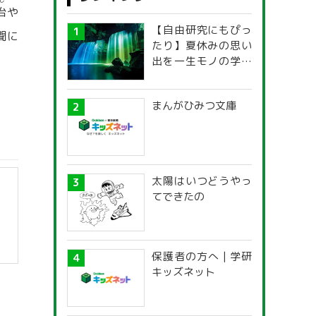
じ
治
や
【自由研究にもぴっ
聞に
たり】夏休みの思い
出を一生モノの学び
に！「光の不思議」
探究ガイド
まんがひみつ文庫
太陽はいつどうやっ
てできたの
保護者の方へ | 学研
キッズネット
】