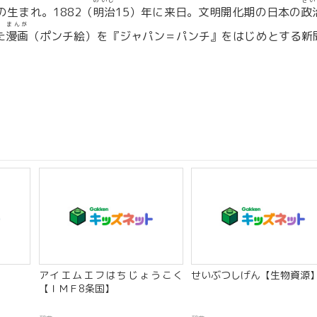
めいじ
せい
の生まれ。1882（
明治
15）年に来日。文明開化期の日本の
政
まんが
た
漫画
（ポンチ絵）を『ジャパン＝パンチ』をはじめとする新
アイエムエフはちじょうこく
せいぶつしげん【生物資源
【ＩＭＦ8条国】