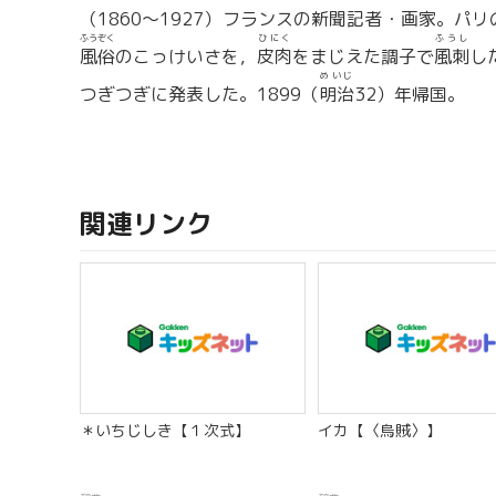
（1860〜1927）フランスの新聞記者・画家。パリ
ふうぞく
ひにく
ふうし
風俗
のこっけいさを，
皮肉
をまじえた調子で
風刺
し
めいじ
つぎつぎに発表した。1899（
明治
32）年帰国。
関連リンク
＊いちじしき【１次式】
イカ【〈烏賊〉】