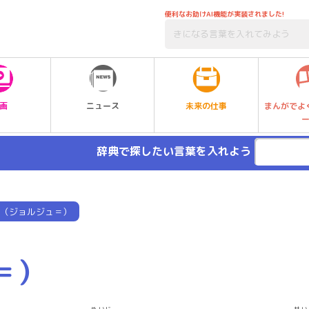
便利なお助けAI機能が実装されました!
未来の仕事
画
ニュース
まんがでよ
辞典で探したい言葉を入れよう
（ジョルジュ＝）
＝）