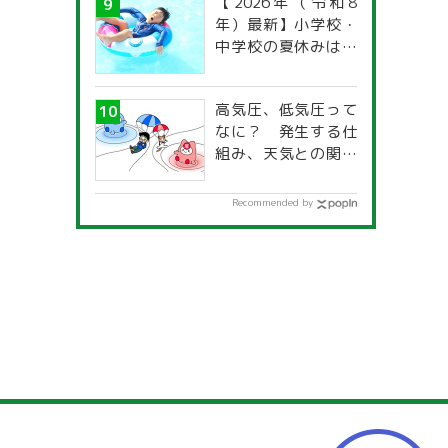
【2026年（令和8
年）最新】小学校・
中学校の夏休みはい
つからいつまで？ 都
道府県別「夏季休暇
高気圧、低気圧って
一覧」
なに？ 発生する仕
組み、天気との関係
は？
Recommended by