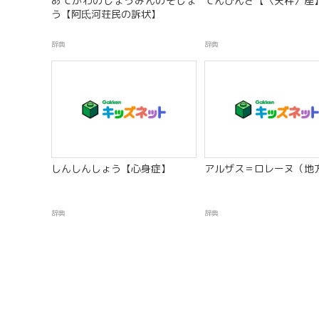
あてがわのしょうみんのそじょ
てんびんざ【〈天秤〉座
う【阿氐河荘民の訴状】
辞典
辞典
しんしんしょう【心身症】
アルザス＝ロレーヌ（地
辞典
辞典