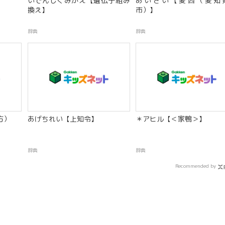
】
いでんしくみかえ【遺伝子組み
あいさい【愛西（愛知
換え】
市）】
辞典
辞典
方）
あげちれい【上知令】
＊アヒル【＜家鴨＞】
辞典
辞典
Recommended by