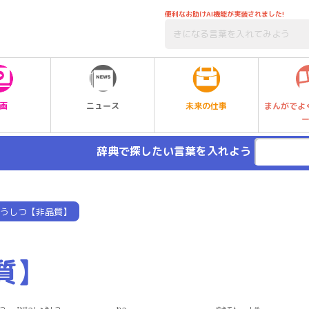
便利なお助けAI機能が実装されました!
未来の仕事
画
ニュース
まんがでよ
辞典で探したい言葉を入れよう
うしつ【非晶質】
質】