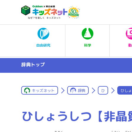
科学
自由研究
動
辞典トップ
キッズネット
辞典
ひ
ひしょ
ひしょうしつ【非晶