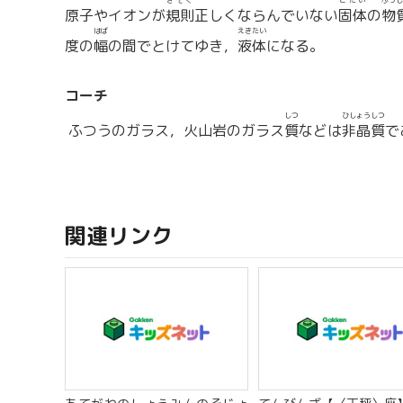
きそく
こたい
ぶっし
原子やイオンが
規則
正しくならんでいない
固体
の
物
はば
えきたい
度の
幅
の間でとけてゆき，
液体
になる。
コーチ
しつ
ひしょうしつ
ふつうのガラス，火山岩のガラス
質
などは
非晶質
で
関連リンク