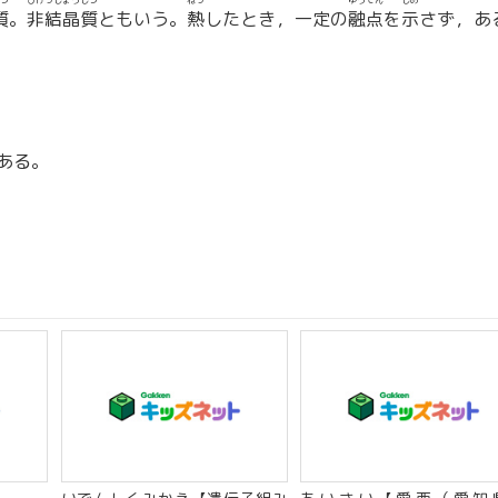
つ
ひけっしょうしつ
ねっ
ゆうてん
しめ
質
。
非結晶質
ともいう。
熱
したとき，一定の
融点
を
示
さず，あ
ある。