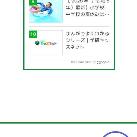
【2026年（令和8
年）最新】小学校・
中学校の夏休みはい
つからいつまで？ 都
道府県別「夏季休暇
まんがでよくわかる
一覧」
シリーズ | 学研キッ
ズネット
Recommended by