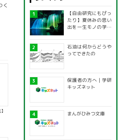
つく
【自由研究にもぴっ
たり】夏休みの思い
出を一生モノの学び
に！「光の不思議」
探究ガイド
石油は何からどうや
ってできたの
保護者の方へ | 学研
キッズネット
化】
まんがひみつ文庫