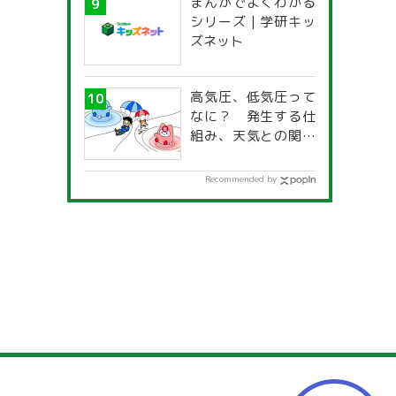
まんがでよくわかる
一覧」
シリーズ | 学研キッ
ズネット
高気圧、低気圧って
なに？ 発生する仕
組み、天気との関係
は？
Recommended by