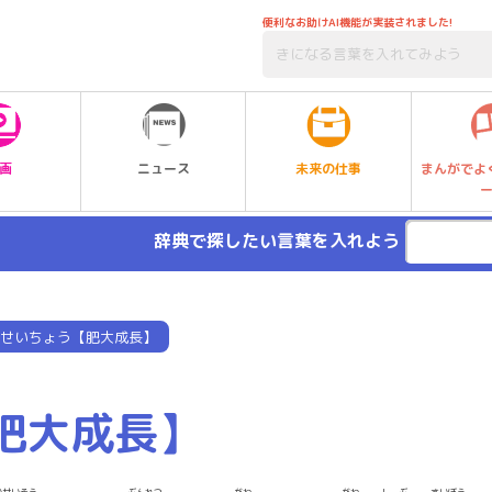
便利なお助けAI機能が実装されました!
未来の仕事
画
ニュース
まんがでよ
辞典で探したい言葉を入れよう
せいちょう【肥大成長】
肥大成長】