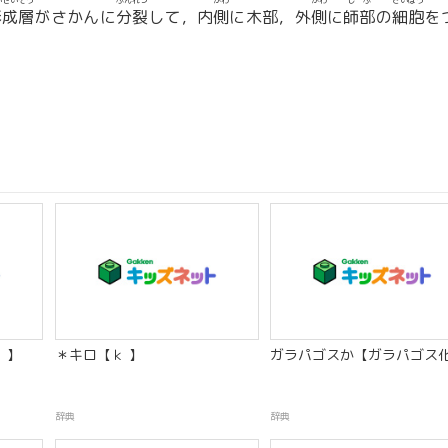
いせいそう
ぶんれつ
がわ
がわ
しぶ
さいぼう
形成層
がさかんに
分裂
して，内
側
に木部，外
側
に
師部
の
細胞
を
。
）】
＊キロ【ｋ 】
ガラパゴスか【ガラパゴス
辞典
辞典