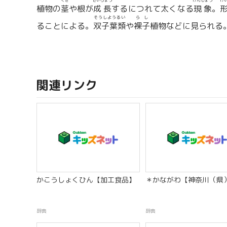
くき
せいちょう
げんしょう
け
植物の
茎
や根が
成長
するにつれて太くなる
現象
。
そうしようるい
らし
ることによる。
双子葉類
や
裸子
植物などに見られる
関連リンク
かこうしょくひん【加工食品】
＊かながわ【神奈川（県
辞典
辞典