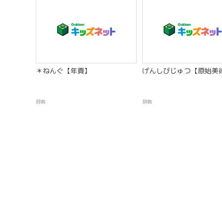
＊ねんぐ【年貢】
げんしびじゅつ【原始美
辞典
辞典