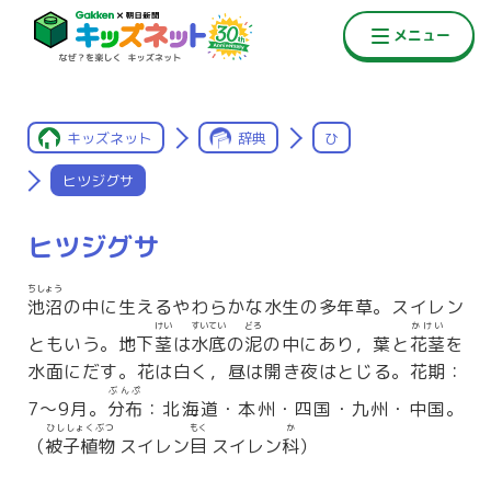
キッズネット
辞典
ひ
ヒツジグサ
ヒツジグサ
ちしょう
池沼
の中に生えるやわらかな水生の多年草。スイレン
けい
すいてい
どろ
かけい
ともいう。地下
茎
は
水底
の
泥
の中にあり，葉と
花茎
を
水面にだす。花は白く，昼は開き夜はとじる。花期：
ぶんぷ
7〜9月。
分布
：北海道・本州・四国・九州・中国。
ひししょくぶつ
もく
か
（
被子植物
スイレン
目
スイレン
科
）