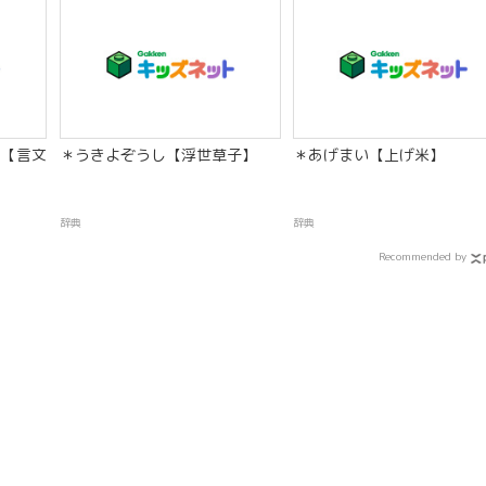
【言文
＊うきよぞうし【浮世草子】
＊あげまい【上げ米】
辞典
辞典
Recommended by