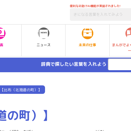
便利なお助けAI機能が実装されました!
未来の仕事
画
ニュース
まんがでよ
辞典で探したい言葉を入れよう
【比布（北海道の町）】
道の町）】