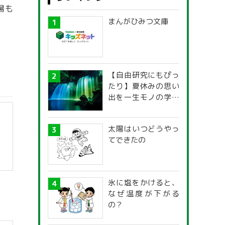
場も
まんがひみつ文庫
【自由研究にもぴっ
たり】夏休みの思い
出を一生モノの学び
に！「光の不思議」
探究ガイド
太陽はいつどうやっ
てできたの
氷に塩をかけると、
なぜ温度が下がる
の？