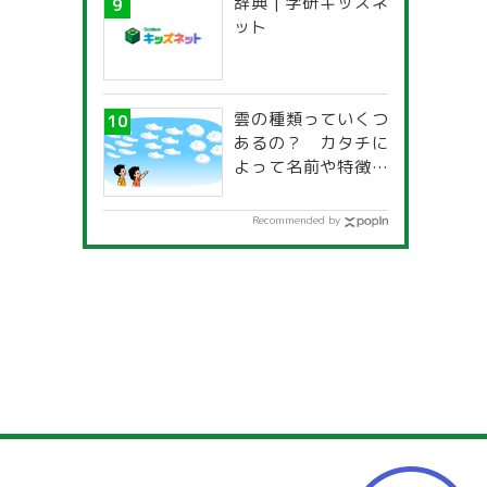
辞典 | 学研キッズネ
一覧」
ット
雲の種類っていくつ
あるの？ カタチに
よって名前や特徴が
違うの？
Recommended by