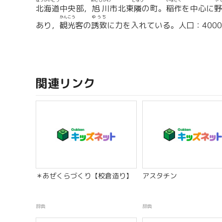
ほっかいどう
あさひかわ
どなり
いなさく
や
北海道
中央部，
旭川
市北東
隣
の町。
稲作
を中心に
野
かんこう
ゆうち
あり，
観光
客の
誘致
に力を入れている。人口：4000
関連リンク
＊あぜくらづくり【校倉造り】
アスタチン
辞典
辞典