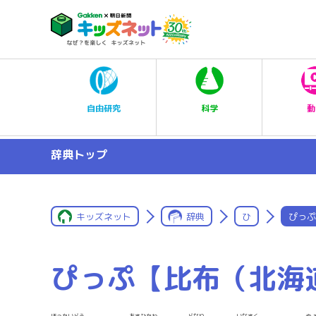
科学
自由研究
動
辞典トップ
キッズネット
辞典
ひ
ぴっぷ
ぴっぷ【比布（北海