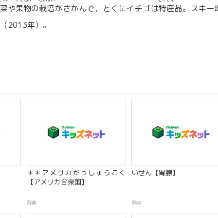
さい
くだもの
さいばい
とくさん
菜
や
果物
の
栽培
がさかんで，とくにイチゴは
特産
品。スキー
（2013年）。
＊＊アメリカがっしゅうこく
いせん【胃腺】
【アメリカ合衆国】
辞典
辞典