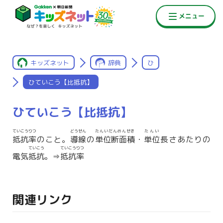
キッズネット
辞典
ひ
ひていこう【比抵抗】
ひていこう【比抵抗】
ていこうりつ
どうせん
たんいだんめんせき
たんい
抵抗率
のこと。
導線
の
単位断面積
・
単位
長さあたりの
ていこう
ていこうりつ
電気
抵抗
。⇒
抵抗率
関連リンク