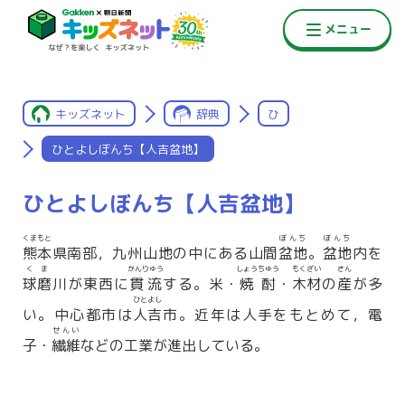
キッズネット
辞典
ひ
ひとよしぼんち【人吉盆地】
ひとよしぼんち【人吉盆地】
くまもと
ぼんち
ぼんち
熊本
県南部，九州山地の中にある山間
盆地
。
盆地
内を
くま
かんりゅう
しょうちゅう
もくざい
さん
球磨
川が東西に
貫流
する。米・
焼酎
・
木材
の
産
が多
ひとよし
い。中心都市は
人吉
市。近年は人手をもとめて，電
せんい
子・
繊維
などの工業が進出している。