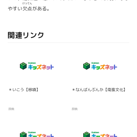
けってん
やすい
欠点
がある。
関連リンク
＊いこう【移項】
＊なんばんぶんか【南蛮文化】
辞典
辞典