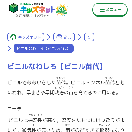
キッズネット
辞典
ひ
ビニルなわしろ【ビニル苗代】
ビニルなわしろ【ビニル苗代】
なわしろ
なわしろ
ビニルでおおいをした
苗代
。ビニルトンネル
苗代
とも
さいばい
なえ
いわれ，早まきや早期
栽培
の
苗
を育てるのに用いる。
コーチ
ほおんせい
ビニルは
保温性
が高く，温度をたもつにはつごうがよ
せい
なえ
なんじゃく
いが，通気
性
が悪いため，
苗
がのびすぎて
軟弱
になり