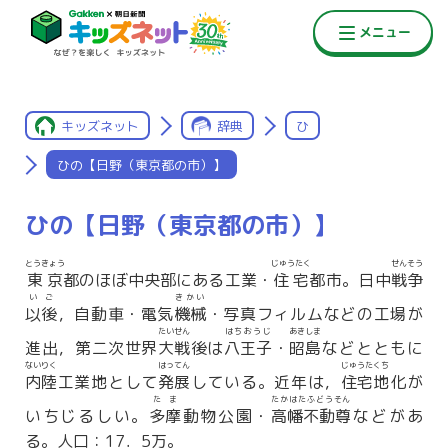
キッズネット
辞典
ひ
ひの【日野（東京都の市）】
ひの【日野（東京都の市）】
とうきょう
じゅうたく
せんそう
東京
都のほぼ中央部にある工業・
住宅
都市。日中
戦争
いご
きかい
以後
，自動車・電気
機械
・写真フィルムなどの工場が
たいせん
はちおうじ
あきしま
進出，第二次世界
大戦
後は
八王子
・
昭島
などとともに
ないりく
はってん
じゅうたくち
内陸
工業地として
発展
している。近年は，
住宅地
化が
たま
たかはたふどうそん
いちじるしい。
多摩
動物公園・
高幡不動尊
などがあ
る。人口：17．5万。