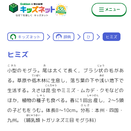
キッズネット
辞典
ひ
ヒミズ
ヒミズ
こがた
お
じょう
小型
のモグラ。
尾
は太くて長く，ブラシ
状
の毛があ
ていぼく
あさ
る。草原や
低木
林に生息し，落ち葉の下や
浅
い地下で
こんちゅう
生活する。えさは
昆虫
やミミズ・ムカデ・クモなどの
しゅし
しゅっさん
ほか，植物の
種子
も食べる。春に1回
出産
し，2〜5頭
ぶんぷ
の子どもをうむ。体長8〜10cm。
分布
：本州・四国・
ほにゅうるい
九州。（
哺乳類
トガリネズミ目 モグラ科）