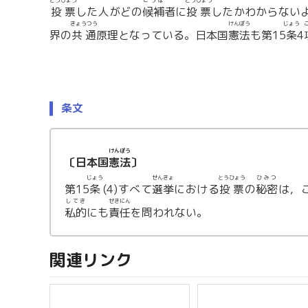
とうひょう
こうほ
とうひょう
投票
した人がどの
候補
者に
投票
したかわからない
きょうつう
けんぽう
じょう
界の
共通
原理となっている。日本国
憲法
も第15
条
4
条文
けんぽう
〔日本国
憲法
〕
じょう
せんきょ
とうひょう
ひみつ
第15
条
(4)すべて
選挙
における
投票
の
秘密
は，
してき
せきにん
私的
にも
責任
を問われない。
関連リンク