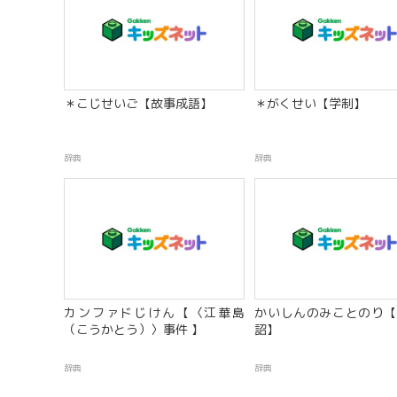
＊こじせいご【故事成語】
＊がくせい【学制】
辞典
辞典
カンファドじけん【〈江華島
かいしんのみことのり【
（こうかとう）〉事件 】
詔】
辞典
辞典