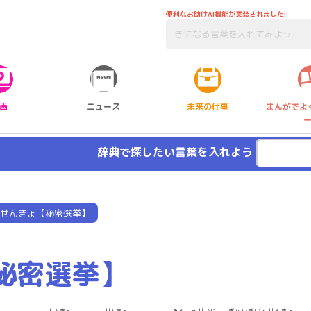
便利なお助けAI機能が実装されました!
未来の仕事
画
ニュース
まんがでよ
辞典で探したい言葉を入れよう
せんきょ【秘密選挙】
秘密選挙】