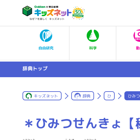
科学
自由研究
動
辞典トップ
キッズネット
辞典
ひ
ひみつ
＊ひみつせんきょ【