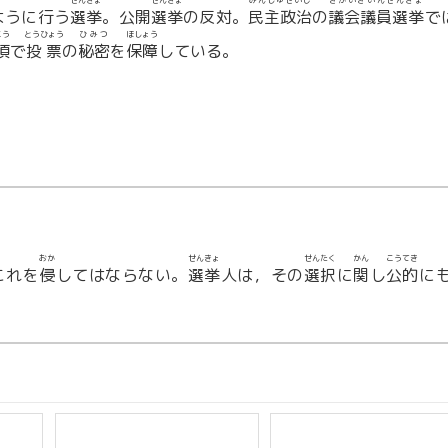
せんきょ
せんきょ
みんしゅせいじ
ぎかいぎいんせんきょ
ように行う
選挙
。公開
選挙
の反対。
民主政治
の
議会議員選挙
で
こう
とうひょう
ひみつ
ほしょう
項
で
投票
の
秘密
を
保障
している。
おか
せんきょ
せんたく
かん
こうてき
これを
侵
してはならない。
選挙
人は，その
選択
に
関
し
公的
に