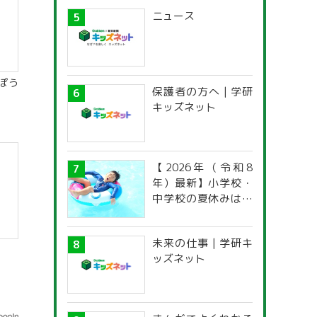
ニュース
ぽう
保護者の方へ | 学研
キッズネット
【2026年（令和8
年）最新】小学校・
中学校の夏休みはい
つからいつまで？ 都
道府県別「夏季休暇
未来の仕事 | 学研キ
一覧」
ッズネット