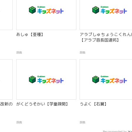
あしゅ【亜種】
アラブしゅちょうこくれん
【アラブ首長国連邦】
辞典
辞典
改新の
がくどうそかい【学童疎開】
うよく【右翼】
辞典
辞典
Recommended by