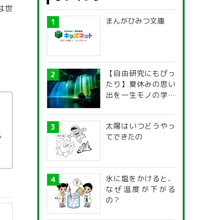
は世
まんがひみつ文庫
【自由研究にもぴっ
たり】夏休みの思い
出を一生モノの学び
に！「光の不思議」
探究ガイド
太陽はいつどうやっ
も
てできたの
氷に塩をかけると、
なぜ温度が下がる
の？