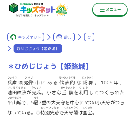
キッズネット
辞典
ひ
ひめじじょう【姫路城】
＊ひめじじょう【姫路城】
ひょうご
ひめじ
だいひょうてき
じょうかく
兵庫
県
姫路
市にある
代表的
な
城郭
。1609年，
いけだてるまさ
かんせい
きゅうりょう
りよう
池田輝政
が
完成
。小さな
丘陵
を
利用
してつくられた
ひらやまじろ
そう
平山城
で，5
層
7重の大天守を中心に3つの小天守がつら
とくべつしせき
てんしゅかく
こくほう
なっている。◇
特別史跡
で
天守閣
は
国宝
。