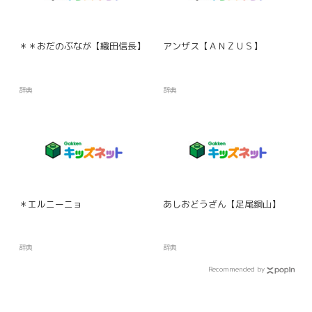
＊＊おだのぶなが【織田信長】
アンザス【ＡＮＺＵＳ】
辞典
辞典
＊エルニーニョ
あしおどうざん【足尾銅山】
辞典
辞典
Recommended by