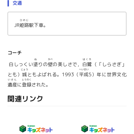
交通
ひめじ
JR
姫路
駅下車。
コーチ
ぬ
かべ
はくろ
白しっくい
塗
りの
壁
の美しさで，
白鷺
（「しらさぎ」
じょう
へいせい
とも）
城
ともよばれる。1993（
平成
5）年に世界文化
いさん
とうろく
遺産
に
登録
された。
関連リンク