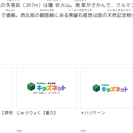
やはずだけ
しょうじょう
ぎょぎょう
点の
矢筈岳
（267m）は
鐘状
火山。
漁業
がさかんで，クルマ
れんらく
かんのんざき
こくようせきさんち
てんねんきねんぶつ
ーで
連絡
。西北部の
観音崎
にある
黒曜石産地
は国の
天然記念物
【罪刑
じゅうりょく【重力】
＊ハリケーン
辞典
辞典