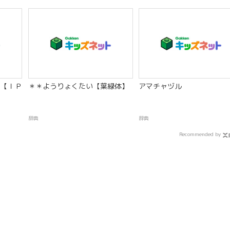
【ＩＰ
＊＊ようりょくたい【葉緑体】
アマチャヅル
辞典
辞典
Recommended by