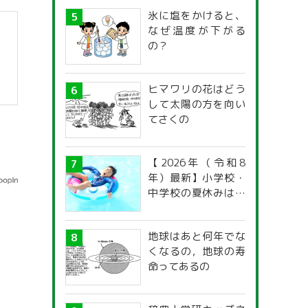
氷に塩をかけると、
なぜ温度が下がる
の？
ヒマワリの花はどう
して太陽の方を向い
てさくの
【2026年（令和8
年）最新】小学校・
中学校の夏休みはい
つからいつまで？ 都
道府県別「夏季休暇
地球はあと何年でな
一覧」
くなるの，地球の寿
命ってあるの