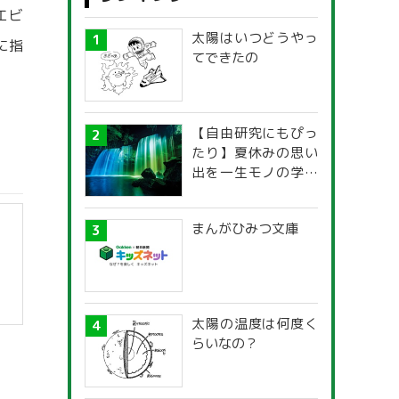
エビ
太陽はいつどうやっ
に指
てできたの
【自由研究にもぴっ
たり】夏休みの思い
出を一生モノの学び
に！「光の不思議」
探究ガイド
まんがひみつ文庫
太陽の温度は何度く
らいなの？