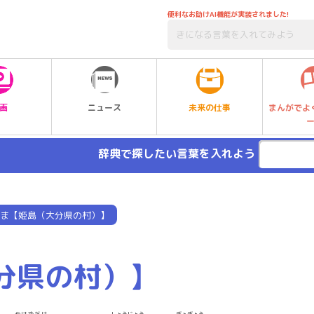
便利なお助けAI機能が実装されました!
未来の仕事
画
ニュース
まんがでよ
辞典で探したい言葉を入れよう
ま【姫島（大分県の村）】
分県の村）】