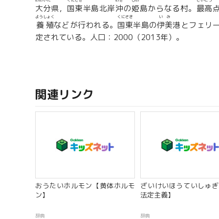
おおいた
くにさき
おき
ひめ
さいこう
大分
県，
国東
半島北岸
沖
の
姫
島からなる村。
最高
ようしょく
くにさき
いみ
養殖
などが行われる。
国東
半島の
伊美
港とフェリ
定されている。人口：2000（2013年）。
関連リンク
おうたいホルモン【黄体ホルモ
ざいけいほうていしゅぎ
ン】
法定主義】
辞典
辞典