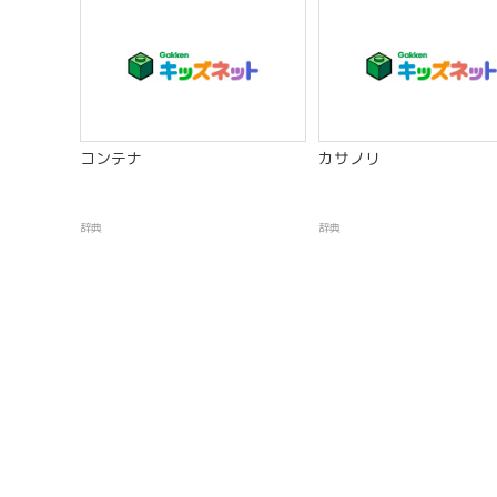
コンテナ
カサノリ
辞典
辞典