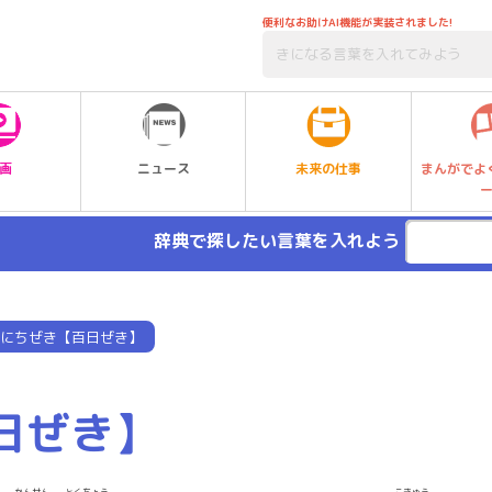
便利なお助けAI機能が実装されました!
未来の仕事
画
ニュース
まんがでよ
辞典で探したい言葉を入れよう
にちぜき【百日ぜき】
日ぜき】