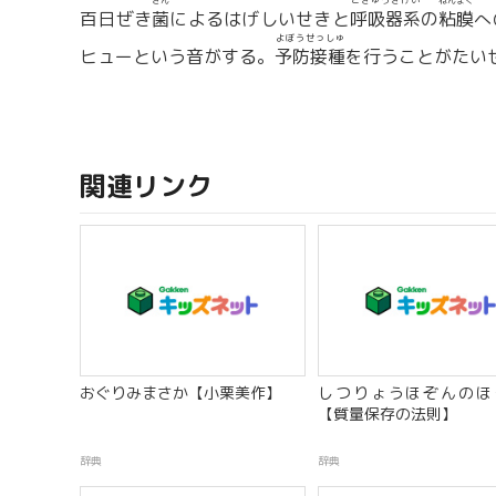
きん
こきゅうきけい
ねんまく
百日ぜき
菌
によるはげしいせきと
呼吸器系
の
粘膜
へ
よぼうせっしゅ
ヒューという音がする。
予防接種
を行うことがたい
関連リンク
おぐりみまさか【小栗美作】
しつりょうほぞんのほ
【質量保存の法則】
辞典
辞典