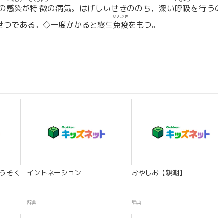
かんせん
とくちょう
こきゅう
の
感染
が
特徴
の病気。はげしいせきののち，深い
呼吸
を行う
めんえき
せつである。◇一度かかると終生
免疫
をもつ。
うそく
イントネーション
おやしお【親潮】
辞典
辞典