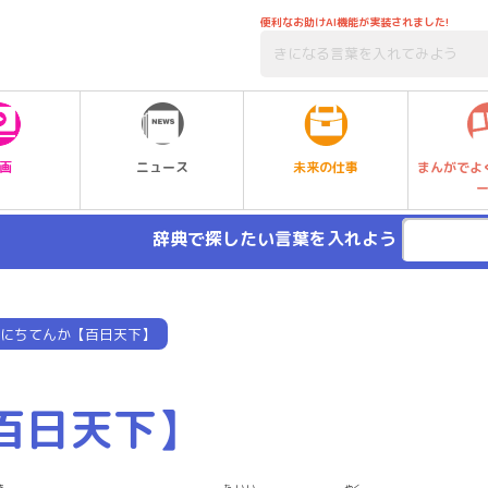
便利なお助けAI機能が実装されました!
未来の仕事
画
ニュース
まんがでよ
辞典で探したい言葉を入れよう
にちてんか【百日天下】
百日天下】