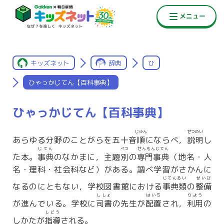
キッズネット
辞典
ひ
ひゃっかじてん【百科事典】
ひゃっかじてん【百科事典】
じゅん
せつめい
あらゆる分野のことがらを五十音
順
にならべ，
説明
し
じてん
べつ
せんもんじてん
た本。
事典
のなかまに，主題
別
の
専門事典
（地名・人
名・理科・社会科など）がある。調べ学習がさかんに
じてんるい
せいび
なるのにともない，学校図書館における
事典類
の
整備
ししょ
はいち
りよう
が進んでいる。学校に
司書
の先生が
配置
され，
利用
の
しどう
しかたが
指導
される。