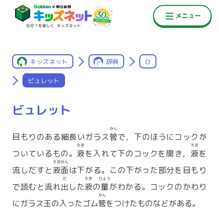
キッズネット
辞典
ひ
ビュレット
ビュレット
かん
目もりのある細長いガラス
管
で，下のほうにコックが
えき
えき
ついているもの。
液
を入れて下のコックを開き，
液
を
えきめん
流しだすと
液面
は下がる。この下がった部分を目もり
だ
えき
りょう
で読むと流れ
出
した
液
の
量
がわかる。コックのかわり
かん
にガラス玉の入ったゴム
管
をつけたものなどがある。