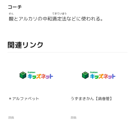
コーチ
さん
てきていほう
酸
とアルカリの中和
滴定法
などに使われる。
関連リンク
＊アルファベット
うずまきかん【渦巻管】
辞典
辞典