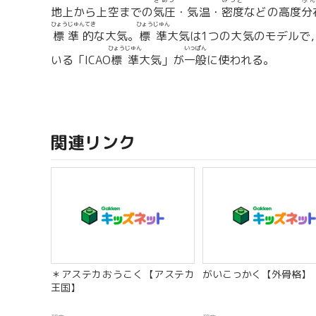
きあつ
みつど
ぶん
地上から上空までの
気圧
・気温・
密度
などの高度
分
ひょうじゅんてき
ひょうじゅん
標準的
な大気。
標準
大気は1つの大気のモデルで
ひょうじゅん
いっぱん
いる「ICAO
標準
大気」が
一般
に使われる。
関連リンク
＊アステカおうこく【アステカ
がいこっかく【外骨格】
王国】