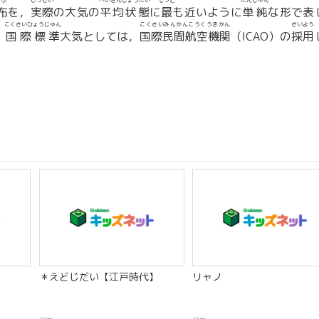
ぷ
じっさい
へいきんじょうたい
もっと
たんじゅん
布
を，
実際
の大気の
平均状態
に
最
も近いように
単純
な形で表
こくさいひょうじゅん
こくさいみんかんこうくうきかん
さいよう
，
国際標準
大気としては，
国際民間航空機関
（ICAO）の
採用
＊えどじだい【江戸時代】
リャノ