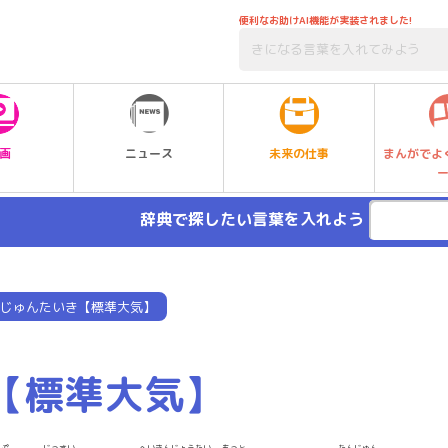
便利なお助けAI機能が実装されました!
未来の仕事
画
ニュース
まんがでよ
辞典で探したい言葉を入れよう
じゅんたいき【標準大気】
【標準大気】