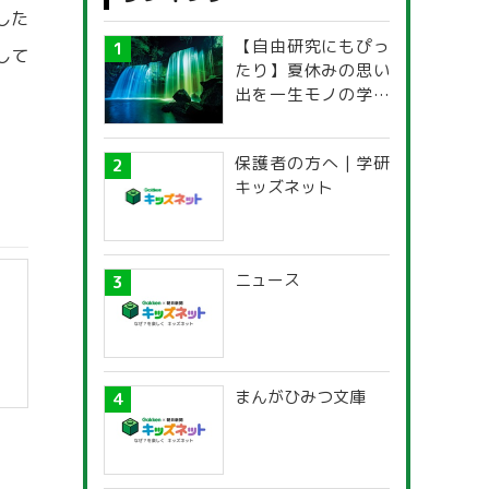
した
【自由研究にもぴっ
して
たり】夏休みの思い
出を一生モノの学び
に！「光の不思議」
探究ガイド
保護者の方へ | 学研
キッズネット
ニュース
まんがひみつ文庫