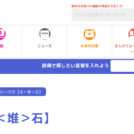
便利なお助けAI機能が実装されました!
未来の仕事
画
ニュース
まんがでよ
辞典で探したい言葉を入れよう
たいせき【氷＜堆＞石】
＜堆＞石】