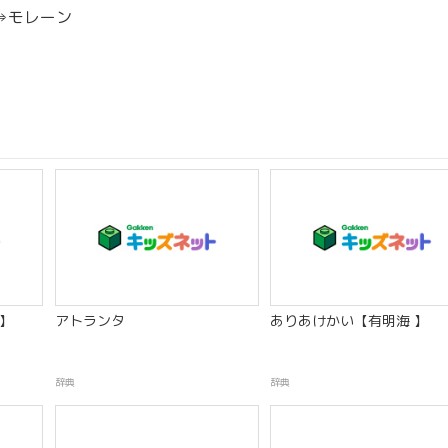
⇒モレーン
s】
アトランタ
ありあけかい【有明海 】
辞典
辞典