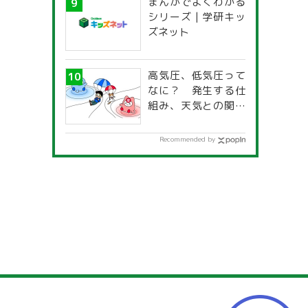
まんがでよくわかる
一覧」
シリーズ | 学研キッ
ズネット
高気圧、低気圧って
なに？ 発生する仕
組み、天気との関係
は？
Recommended by