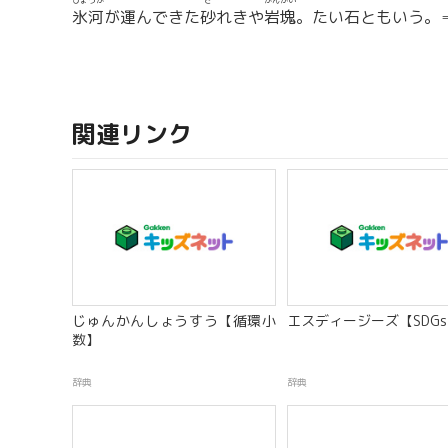
ひょうが
さ
がんかい
氷河
が運んできた
砂
れきや
岩塊
。たい石ともいう。
関連リンク
じゅんかんしょうすう【循環小
エスディージーズ【SDG
数】
辞典
辞典