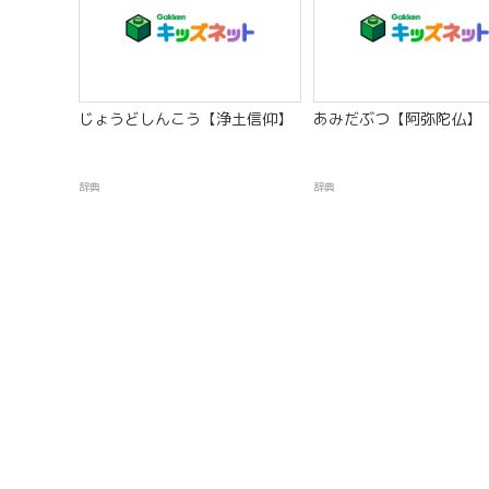
じょうどしんこう【浄土信仰】
あみだぶつ【阿弥陀仏】
辞典
辞典