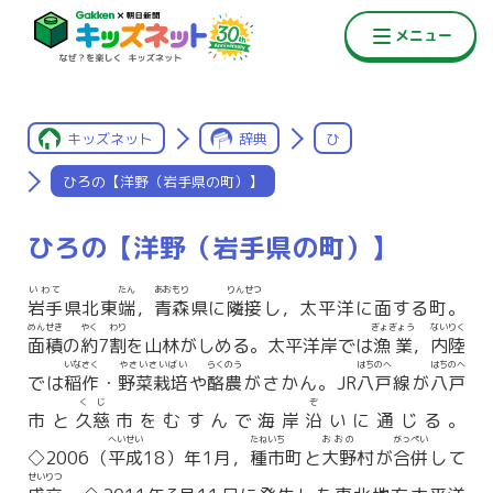
キッズネット
辞典
ひ
ひろの【洋野（岩手県の町）】
ひろの【洋野（岩手県の町）】
いわて
たん
あおもり
りんせつ
岩手
県北東
端
，
青森
県に
隣接
し，太平洋に面する町。
めんせき
やく
わり
ぎょぎょう
ないりく
面積
の
約
7
割
を山林がしめる。太平洋岸では
漁業
，
内陸
いなさく
やさいさいばい
らくのう
はちのへ
はちのへ
では
稲作
・
野菜栽培
や
酪農
がさかん。JR
八戸
線が
八戸
くじ
ぞ
市と
久慈
市をむすんで海岸
沿
いに通じる。
へいせい
たねいち
おおの
がっぺい
◇2006（
平成
18）年1月，
種市
町と
大野
村が
合併
して
せいりつ