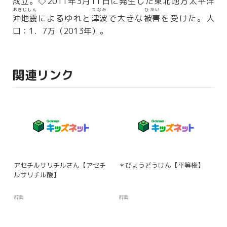
成立
。◇2011年3月11日に発生した東北地方太平洋
おきじしん
つなみ
ひがい
沖地震
によるゆれと
津波
で大きな
被害
を受けた。人
口：1．7万（2013年）。
関連リンク
アセチルサリチルさん【アセチ
＊びょうどうけん【平等権】
ルサリチル酸】
辞典
辞典