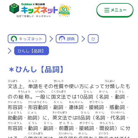
キッズネット
辞典
ひ
ひんし【品詞】
＊ひんし【品詞】
ぶんぽう
たんご
せいしつ
ぶんるい
文法
上，
単語
をその
性質
や使い方によって
分類
したも
そうしょう
いっぱん
こくぶんぽう
ひんし
めいし
どうし
のの
総称
。
一般
に
国文法
では10
品詞
（
名詞
・
動詞
・
けいようし
けいようどうし
ふくし
れんたいし
せつぞくし
し
形容詞
・
形容動詞
・
副詞
・
連体詞
・
接続詞
・感動
詞
・
じょどうし
じょし
えいぶんぽう
ひんし
めいし
だいめいし
助動詞
・
助詞
）に，
英文法
では8
品詞
（
名詞
・
代名詞
・
けいようし
どうし
ふくし
ぜんちし
せつぞくし
かんとうし
形容詞
・
動詞
・
副詞
・
前置詞
・
接続詞
・
間投詞
）に分
こくぶんぽう
だいめいし
めいし
どくりつ