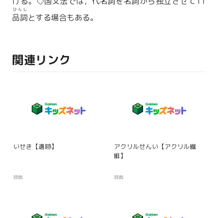
ける。◇
国文法
では，
代名詞
を
名詞
から
独立
させて11
ひんし
品詞
とする場合もある。
関連リンク
いせき【遺跡】
アクリルせんい【アクリル繊
維】
辞典
辞典