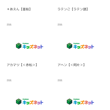
＊あえん【亜鉛】
ラテンご【ラテン語】
辞典
辞典
アカマツ【＜赤松＞】
アヘン【＜阿片＞】
辞典
辞典