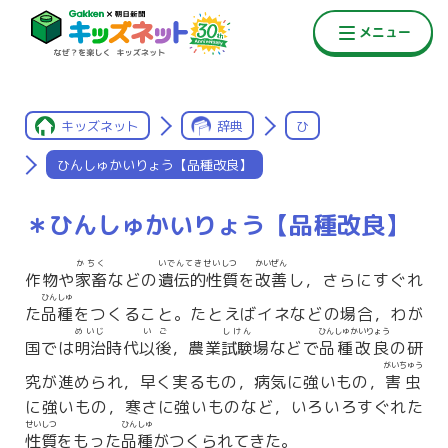
キッズネット
辞典
ひ
ひんしゅかいりょう【品種改良】
＊ひんしゅかいりょう【品種改良】
かちく
いでんてきせいしつ
かいぜん
作物や
家畜
などの
遺伝的性質
を
改善
し，さらにすぐれ
ひんしゅ
た
品種
をつくること。たとえばイネなどの場合，わが
めいじ
いご
しけん
ひんしゅかいりょう
国では
明治
時代
以後
，農業
試験
場などで
品種改良
の研
がいちゅう
究が進められ，早く実るもの，病気に強いもの，
害虫
に強いもの，寒さに強いものなど，いろいろすぐれた
せいしつ
ひんしゅ
性質
をもった
品種
がつくられてきた。