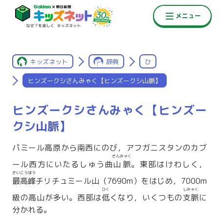
キッズネット
辞典
ひ
ヒンズークシさんみゃく【ヒンズークシ山脈】
ヒンズークシさんみゃく【ヒンズー
クシ山脈】
パミール高原から南西にのび，アフガニスタンのカブ
さんみゃく
ール西方にいたるしゅう曲
山脈
。東部はけわしく，
さいこうほう
最高峰
チリチュミール山（7690m）をはじめ，7000m
ひく
しみゃく
級の高山が多い。西部は
低
くなり，いくつもの
支脈
に
分かれる。