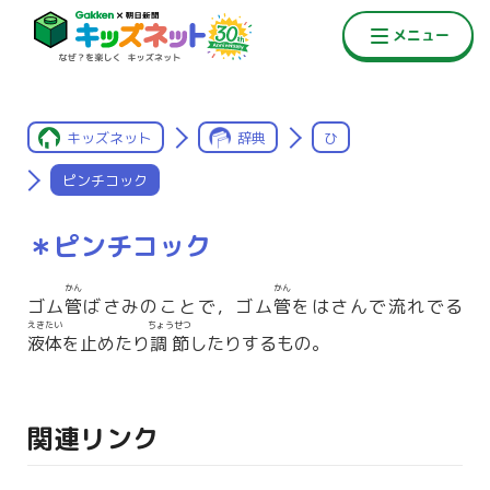
キッズネット
辞典
ひ
ピンチコック
＊ピンチコック
かん
かん
ゴム
管
ばさみのことで，ゴム
管
をはさんで流れでる
えきたい
ちょうせつ
液体
を止めたり
調節
したりするもの。
関連リンク